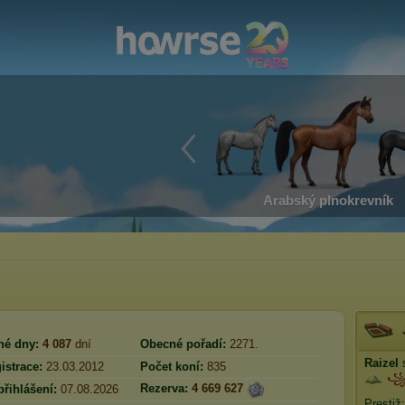
Arabský plnokrevník
né dny:
4 087
dní
Obecné pořadí:
2271.
Raizel
s
istrace:
23.03.2012
Počet koní:
835
꧁
Rezerva:
4 669 627
přihlášení:
07.08.2026
Prestiž