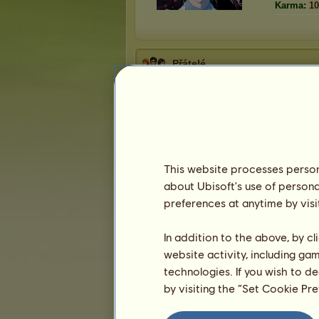
Karma:
10
Přátelé
Raizel
má
26
přátel:
XENOR
ChrisReed
Lover ^^
Ruilen
This website processes persona
Wifi :)
about Ubisoft's use of persona
preferences at anytime by visi
1
2
3
4
5
6
In addition to the above, by c
Trofeje
website activity, including ga
technologies. If you wish to d
by visiting the “Set Cookie Pr
9
40
97