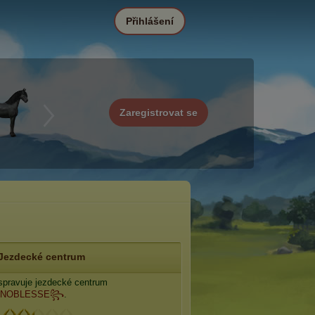
Přihlášení
Zaregistrovat se
Jezdecké centrum
pravuje jezdecké centrum
NOBLESSE꧂
.
: