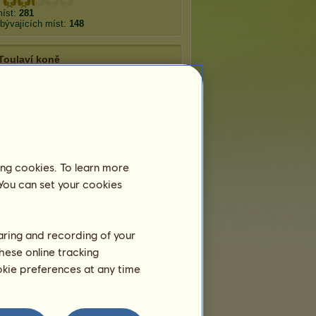
míst:
281
bývajících míst:
148
Toulaví koně
odita
Apollón
Athéna
dés
Poseidón
Mediterraneo
ing cookies. To learn more
 You can set your cookies
opam
Dynamine
Tajga
haring and recording of your
hese online tracking
Pomíjivá plemena
ookie preferences at any time
Appaloosa 2026