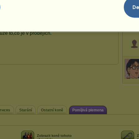
De
Raizel
p
σтнєяѕ
Starání
Ostatní koně
Pomíjivá plemena
Zobrazit koně tohoto
Z