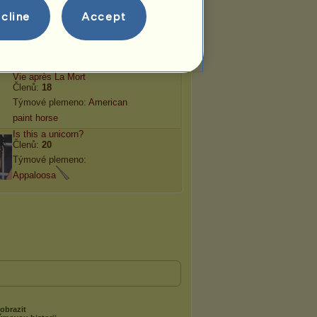
cline
Accept
Týmy
atří do
2
týmů:
Vie après La Mort
Členů:
18
Týmové plemeno:
American
paint horse
Is this a unicorn?
Členů:
20
Týmové plemeno:
Appaloosa
obrazit