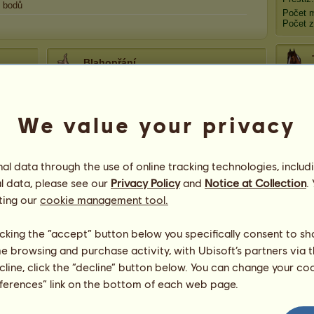
bodů
Počet 
Počet z
Blahopřání
Počet gratulací pro
Raizel
-
6 494
, včetně
nedávných:
We value your privacy
Afr
ossinion
před 52 dní
*ver*
před 52 dní
XENOR
před 52 dní
Há
l data through the use of online tracking technologies, includ
ChrisReed
před 52 dní
l data, please see our
Privacy Policy
and
Notice at Collection
.
QueenOfHearts
před 89 dní
ting our
cookie management tool.
Mer
licking the “accept” button below you specifically consent to s
me browsing and purchase activity, with Ubisoft’s partners via t
ecline, click the “decline” button below. You can change your c
eferences” link on the bottom of each web page.
201