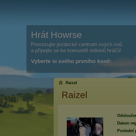
Hrát Howrse
Provozujte jezdecké centrum svých snů
a připojte se ke komunitě milionů hráčů!
Vyberte si svého prvního koně:
Raizel
Raizel
Odslouže
Datum reg
Poslední 