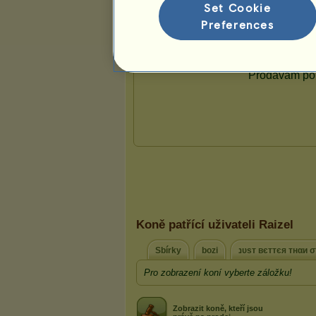
Set Cookie
Preferences
Prezentace
Koně patřící uživateli Raizel
Sbírky
bozi
נυѕт вєттєя тнαи 
Pro zobrazení koní vyberte záložku!
Zobrazit koně, kteří jsou