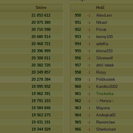
Skóre
Hráč
21 053 612
950
AlexiLexi
-1
20 975 380
951
Nikasl
-1
20 710 598
952
Privat
-1
20 680 914
953
benny100
-1
20 468 721
954
adelKa
-1
20 396 999
955
klisna333
-1
20 388 011
956
Silverwolf
-1
20 382 720
957
drtič lebek
-1
20 349 857
958
Roryy
-1
20 278 384
959
Piiiškootek
-1
19 995 952
960
Karolko2002
-1
19 962 391
961
Truckerka
-1
19 791 103
962
♘Honza♘
-1
19 584 840
963
Mayona
-1
19 563 275
964
Andrejka65
-1
19 431 191
965
Ravenclaw
-1
19 344 529
966
Sherlocked
-1