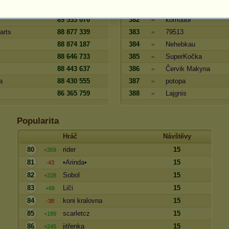
90 963 336
381
štětkinc
=
89 553 070
382
komodor
=
arts
88 877 339
383
79513
=
88 874 187
384
Nehebkau
=
88 646 733
385
SuperKočka
=
88 443 637
386
Červik Makyna
=
a
88 430 555
387
potopa
=
86 365 759
388
Lajgnis
=
Popularita
Hráč
Návštěvy
80
rider
15
+359
81
•Arinda•
15
-43
82
Sobol
15
+228
83
Liči
15
+68
84
koni kralovna
15
-38
85
scarletcz
15
+189
86
jitřenka
15
+245