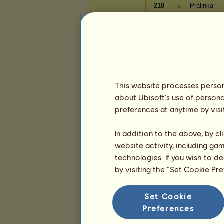
218
Pralinka
+5
219
JuuHuu
-1
220
Verulína
-1
Bohatství
Hráč
This website processes persona
141
jakub 12
=
about Ubisoft's use of persona
142
gg99999
+2
preferences at anytime by visi
143
Silvaner
-1
144
Fairy19
-1
In addition to the above, by c
145
mimiko
=
website activity, including ga
146
Darkanas
=
technologies. If you wish to d
147
Neiteriah
=
by visiting the “Set Cookie Pr
148
Miki90
=
149
martulekol
+1
Set Cookie
150
Piiiškootek
-1
Preferences
151
nikolous13
=
152
Antik
=