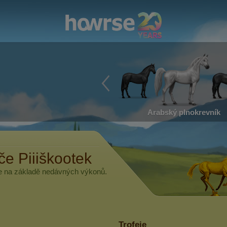
Arabský plnokrevník
áče
Piiiškootek
če na základě nedávných výkonů.
Trofeje