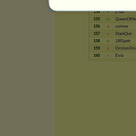
153
Benafi
=
154
jí tuš
=
155
QueenOfHe
+1
156
corinne
-1
157
StaniQue
=
158
1981petr
+1
159
OrcinusOrc
-1
160
Evia
=