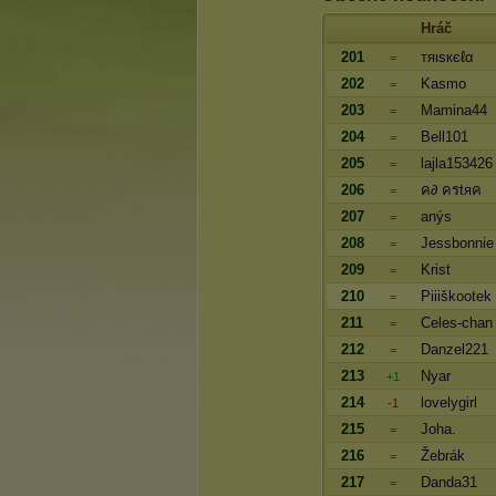
Hráč
201
тяιѕкєℓα
=
202
Kasmo
=
203
Mamina44
=
204
Bell101
=
205
lajla153426
=
206
ค∂ ครtяค
=
207
anýs
=
208
Jessbonnie
=
209
Krist
=
210
Piiiškootek
=
211
Celes-chan
=
212
Danzel221
=
213
Nyar
+1
214
lovelygirl
-1
215
Joha.
=
216
Žebrák
=
217
Danda31
=