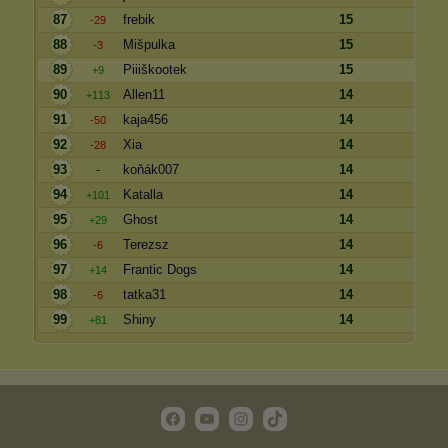
87
frebik
15
-29
88
Mišpulka
15
-3
89
Piiiškootek
15
+9
90
Allen11
14
+113
91
kaja456
14
-50
92
Xia
14
-28
93
-
koňák007
14
94
Katalla
14
+101
95
Ghost
14
+29
96
Terezsz
14
-6
97
Frantic Dogs
14
+14
98
tatka31
14
-6
99
Shiny
14
+81