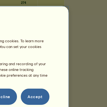
274
274
273
Dní
ing cookies. To learn more
4 659
 You can set your cookies
4 657
4 656
4 655
haring and recording of your
4 653
hese online tracking
4 652
ookie preferences at any time
4 652
4 650
4 649
4 648
cline
Accept
4 644
4 643