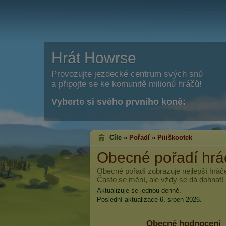
Hrát Howrse
Provozujte jezdecké centrum svých snů
a připojte se ke komunitě milionů hráčů!
Vyberte si svého prvního koně:
Cíle »
Pořadí
»
Piiiškootek
Obecné pořadí hr
Obecné pořadí zobrazuje nejlepší hrá
Často se mění, ale vždy se dá dohnat!
Aktualizuje se jednou denně.
Poslední aktualizace 6. srpen 2026.
Obecné hodnocení