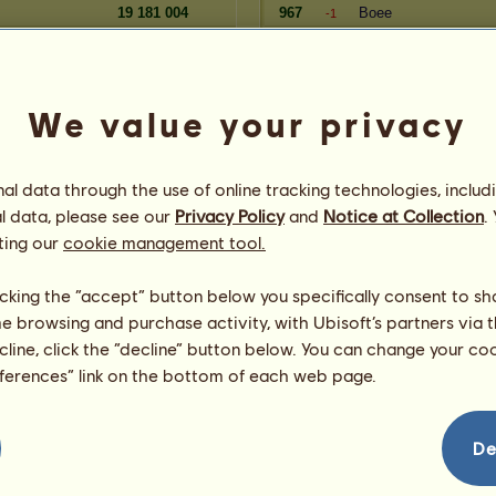
19 181 004
967
Boee
-1
19 172 351
968
BATN
-1
19 161 689
969
pomelo
-1
We value your privacy
Odsloužené dny
Rezerva
Hráč
l data through the use of online tracking technologies, includ
100 741 489
369
Sykorka
=
l data, please see our
Privacy Policy
and
Notice at Collection
.
96 748 047
370
Inquisitor
=
ting our
cookie management tool.
96 539 936
371
Grinch
=
96 393 058
372
Velajda
=
licking the “accept” button below you specifically consent to s
94 737 958
373
Ready
=
me browsing and purchase activity, with Ubisoft’s partners via t
94 632 495
374
vladous
=
ecline, click the “decline” button below. You can change your c
93 801 091
375
Bačuska
=
eferences” link on the bottom of each web page.
92 803 213
376
pigy06
=
91 764 759
377
děda
=
91 753 630
378
Piiiškootek
=
De
91 578 211
379
Mišulinka
+1
91 371 120
380
Mullev
-1