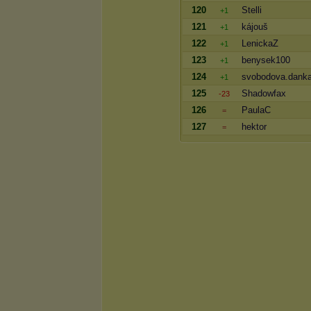
120
Stelli
+1
121
kájouš
+1
122
LenickaZ
+1
123
benysek100
+1
124
svobodova.dank
+1
125
Shadowfax
-23
126
PaulaC
=
127
hektor
=