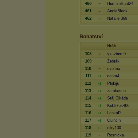
460
HumbleBard24
=
461
AngieBlack
=
462
Natalie 369
=
Bohatství
Hráč
108
yxcvbnm0
=
109
Žebrák
=
110
evelína
=
111
natka4
+1
112
Plokiju
+1
113
zatokasnu
+1
114
Stáj Cikáda
+1
115
Koblížek486
+1
116
LenkaR
+1
117
Quincin
+1
118
niky100
+2
119
Rosnička
=