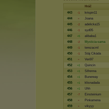
Hráč
443
krispin11
-1
444
Joana
=
445
adelicka15
-2
446
syd05
-1
447
alibaba1
+5
448
Mysticia-sama
-2
449
terezacml
-1
450
Stáj Cikáda
-1
451
Veri97
=
452
Quincin
+1
453
Sifrenna
+1
454
Bunereay
+1
455
klisnadada
+1
456
Uhh
+1
457
Einsteinium
-7
458
Pinkamena
=
459
vikyyy
=