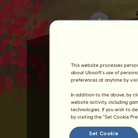
This website processes persona
about Ubisoft's use of persona
愛してる
je božský kůň, kte
preferences at anytime by visi
愛してる
vám dá
20
14. 
In addition to the above, by c
V měsíci únoru můžete dát
website activity, including ga
Koně 愛してる není možné p
technologies. If you wish to d
Jeho dovednosti můžete zl
by visiting the “Set Cookie Pr
Podívejte se na seznam vš
Set Cookie