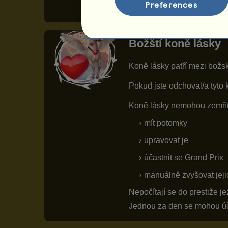
Preferences
Božští koně lásky
Koně lásky patří mezi božs
Pokud jste odchoval/a tyto 
Koně lásky nemohou zemřít,
mít potomky
upravovat je
účastnit se Grand Prix
manuálně zvyšovat jeji
Nepočítají se do prestiže j
Jednou za den se mohou úča