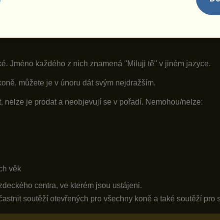
ké. Jméno každého z nich znamená "Miluji tě" v jiném jazyce.
koně, můžete je v únoru dát svým nejdražším.
 nelze je prodat a neobjevují se v pořadí. Nemohou/nelze:
ch věk
ezdeckého centra, ve kterém jsou ustájeni.
stnit soutěží otevřených pro všechny koně a také soutěží pro s