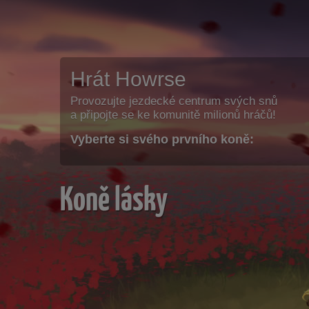
Hrát Howrse
Provozujte jezdecké centrum svých snů
a připojte se ke komunitě milionů hráčů!
Vyberte si svého prvního koně:
Koně lásky