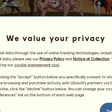
We value your privacy
愛してる
l data through the use of online tracking technologies, includ
l data, please see our
Privacy Policy
and
Notice at Collection
.
rý je patronem lásky.
ting our
cookie management tool.
den v měsíci, pokud jste se za uplynulé 3 dny alespoň jednou při
licking the “accept” button below you specifically consent to s
愛してる
jednomu z vašich přátel, pokud jste ho odchovali.
me browsing and purchase activity, with Ubisoft’s partners via t
rodat.
ecline, click the “decline” button below. You can change your c
epšovat
použitím pasů
.
eferences” link on the bottom of each web page.
ech, kteří vlastní 愛してる
De