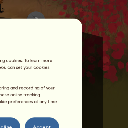
ing cookies. To learn more
 You can set your cookies
hlásili.
haring and recording of your
hese online tracking
ookie preferences at any time
cline
Accept