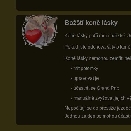
Božští koně lásky
Koně lásky patří mezi božské. J
Pokud jste odchoval/a tyto koně
Koně lásky nemohou zemřít, nel
mít potomky
upravovat je
účastnit se Grand Prix
manuálně zvyšovat jejich v
Nepočítají se do prestiže jezdec
Jednou za den se mohou účastnit