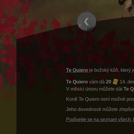
Te Quiero
je božský kůň, který 
Te Quiero
vám dá
20
14. den
V měsíci únoru můžete dát
Te Q
Koně Te Quiero není možné pro
Jeho dovednosti můžete zlepšo
Podívejte se na seznam všech, k