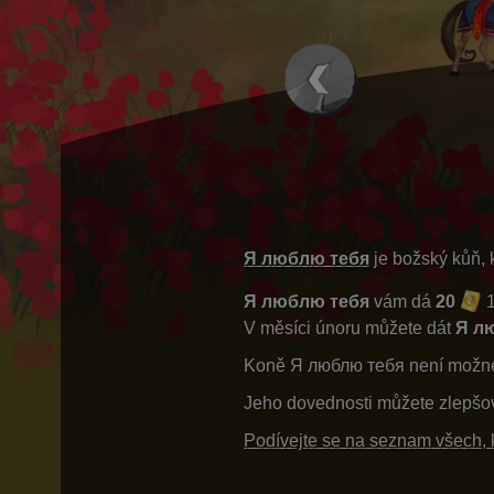
Я люблю тебя
je božský kůň, k
Я люблю тебя
vám dá
20
1
V měsíci únoru můžete dát
Я л
Koně Я люблю тебя není možné
Jeho dovednosti můžete zlepšo
Podívejte se na seznam všech, 