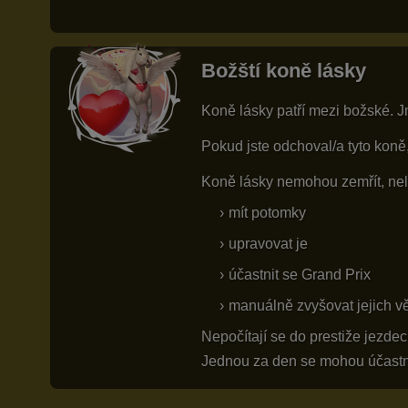
Božští koně lásky
Koně lásky patří mezi božské. J
Pokud jste odchoval/a tyto koně
Koně lásky nemohou zemřít, nel
mít potomky
upravovat je
účastnit se Grand Prix
manuálně zvyšovat jejich v
Nepočítají se do prestiže jezdec
Jednou za den se mohou účastnit