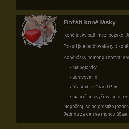
Božští koně lásky
Koně lásky patří mezi božské. J
Pokud jste odchoval/a tyto koně
Koně lásky nemohou zemřít, nel
mít potomky
upravovat je
účastnit se Grand Prix
manuálně zvyšovat jejich v
Nepočítají se do prestiže jezdec
Jednou za den se mohou účastnit