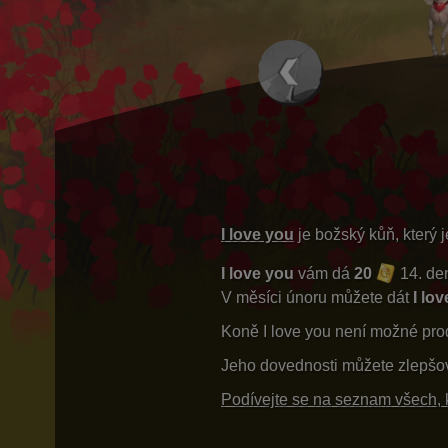
I love you
je božský kůň, který 
I love you
vám dá
20
14. den
V měsíci únoru můžete dát
I lo
Koně I love you není možné pro
Jeho dovednosti můžete zlepšo
Podívejte se na seznam všech, kt