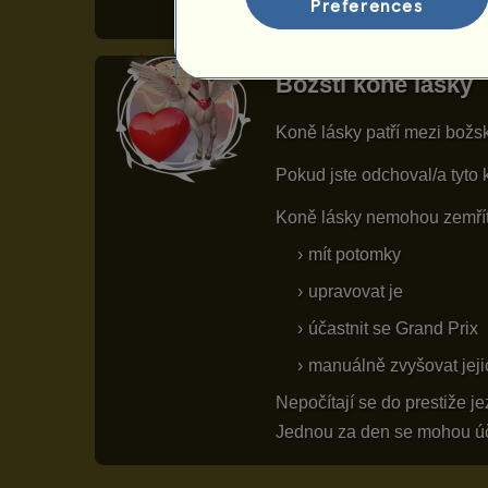
Preferences
Božští koně lásky
Koně lásky patří mezi božs
Pokud jste odchoval/a tyto 
Koně lásky nemohou zemřít,
mít potomky
upravovat je
účastnit se Grand Prix
manuálně zvyšovat jeji
Nepočítají se do prestiže j
Jednou za den se mohou úča