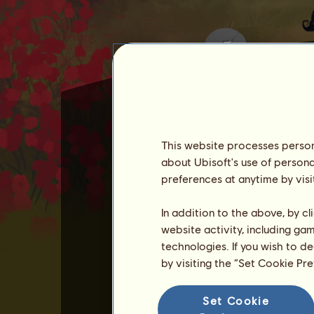
This website processes persona
about Ubisoft's use of persona
Σ'αγαπώ
je božský kůň, kt
preferences at anytime by visi
Σ'αγαπώ
vám dá
20
14.
V měsíci únoru můžete dát
In addition to the above, by c
website activity, including ga
Koně Σ'αγαπώ není možné 
technologies. If you wish to d
Její dovednosti můžete zle
by visiting the “Set Cookie Pr
Podívejte se na seznam vše
Set Cookie