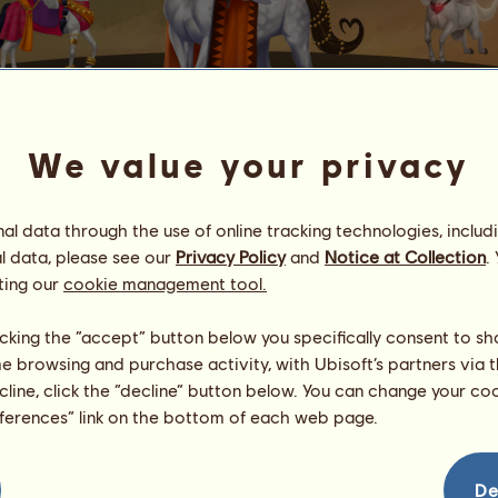
We value your privacy
Σ'ΑΓΑΠΏ
l data through the use of online tracking technologies, includ
l data, please see our
Privacy Policy
and
Notice at Collection
.
erý je patronem lásky.
ting our
cookie management tool.
 den v měsíci, pokud jste se za uplynulé 3 dny alespoň jednou př
Σ'αγαπώ
jednomu z vašich přátel, pokud jste ho odchovali.
licking the “accept” button below you specifically consent to s
me browsing and purchase activity, with Ubisoft’s partners via t
prodat.
ecline, click the “decline” button below. You can change your c
pšovat
použitím pasů
.
eferences” link on the bottom of each web page.
ch, kteří vlastní Σ'αγαπώ
De