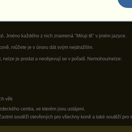
ké. Jméno každého z nich znamená "Miluji tě" v jiném jazyce.
koně, můžete je v únoru dát svým nejdražším.
 nelze je prodat a neobjevují se v pořadí. Nemohou/nelze:
ch věk
ezdeckého centra, ve kterém jsou ustájeni.
stnit soutěží otevřených pro všechny koně a také soutěží pro s