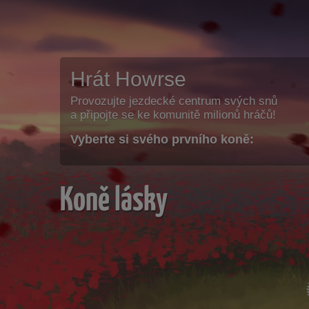
Hrát Howrse
Provozujte jezdecké centrum svých snů
a připojte se ke komunitě milionů hráčů!
Vyberte si svého prvního koně:
Koně lásky