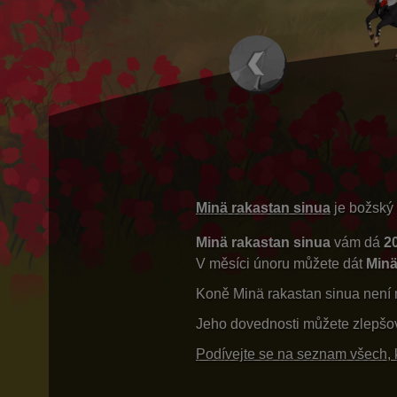
Minä rakastan sinua
je božský 
Minä rakastan sinua
vám dá
2
V měsíci únoru můžete dát
Minä
Koně Minä rakastan sinua není 
Jeho dovednosti můžete zlepšo
Podívejte se na seznam všech, k