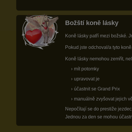
Božští koně lásky
Koně lásky patří mezi božské. J
Pokud jste odchoval/a tyto koně
Koně lásky nemohou zemřít, nel
mít potomky
upravovat je
účastnit se Grand Prix
manuálně zvyšovat jejich v
Nepočítají se do prestiže jezdec
Jednou za den se mohou účastnit